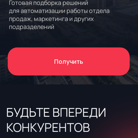
Получить
БУДЬТЕ
ВПЕРЕДИ
КОНКУРЕНТОВ
В
2026
году
автоматизация
процессов
—
не
тренд,
а необходимость
для застройщиков,
которые
хотят
удерживать
высокие
позиции
на
рынке.
Мы
подготовили
подборку
цифровых
сервисов,
позволяющие
снизить
издержки,
ускорить