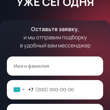
info@profitbase.global
+7 717 225 19 17
Клиенты
Партнёры
Тарифы
Все решения
CRM застройщика
Смарт-каталог для сайта
Кабинет агента
Динамическое ценообразование
Частная компания Artsofte.KZ Limited